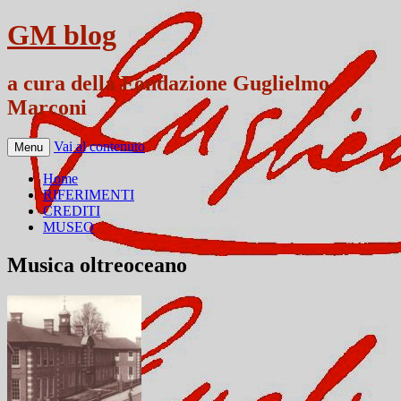
GM blog
a cura della Fondazione Guglielmo
Marconi
Vai al contenuto
Menu
Home
RIFERIMENTI
CREDITI
MUSEO
Musica oltreoceano