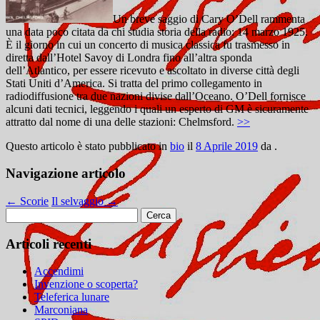
Un breve saggio di Cary O’Dell rammenta
una data poco citata da chi studia storia della radio: 14 marzo 1925.
È il giorno in cui un concerto di musica classica fu trasmesso in
diretta dall’Hotel Savoy di Londra fino all’altra sponda
dell’Atlantico, per essere ricevuto e ascoltato in diverse città degli
Stati Uniti d’America. Si tratta del primo collegamento in
radiodiffusione tra due nazioni divise dall’Oceano. O’Dell fornisce
alcuni dati tecnici, leggendo i quali un esperto di GM è sicuramente
attratto dal nome di una delle stazioni: Chelmsford.
>>
Questo articolo è stato pubblicato in
bio
il
8 Aprile 2019
da
.
Navigazione articolo
←
Scorie
Il selvaggio
→
Ricerca
per:
Articoli recenti
Accendimi
Invenzione o scoperta?
Teleferica lunare
Marconiana