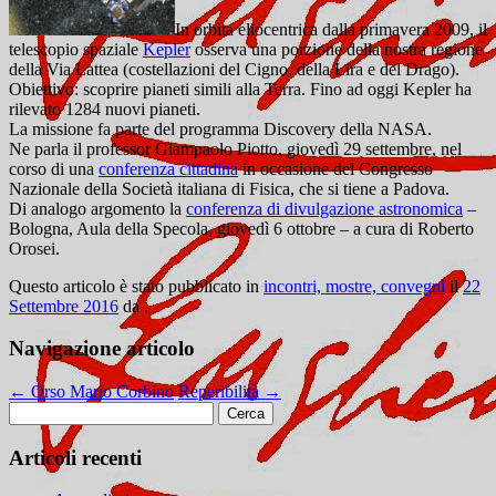
In orbita eliocentrica dalla primavera 2009, il
telescopio spaziale
Kepler
osserva una porzione della nostra regione
della Via Lattea (costellazioni del Cigno, della Lira e del Drago).
Obiettivo: scoprire pianeti simili alla Terra. Fino ad oggi Kepler ha
rilevato 1284 nuovi pianeti.
La missione fa parte del programma Discovery della NASA.
Ne parla il professor Giampaolo Piotto, giovedì 29 settembre, nel
corso di una
conferenza cittadina
in occasione del
Congresso
Nazionale della Società italiana di Fisica, che si tiene a Padova.
Di analogo argomento la
conferenza di divulgazione astronomica
–
Bologna, Aula della Specola, giovedì 6 ottobre – a cura di Roberto
Orosei.
Questo articolo è stato pubblicato in
incontri, mostre, convegni
il
22
Settembre 2016
da
.
Navigazione articolo
←
Orso Mario Corbino
Reperibilità
→
Ricerca
per:
Articoli recenti