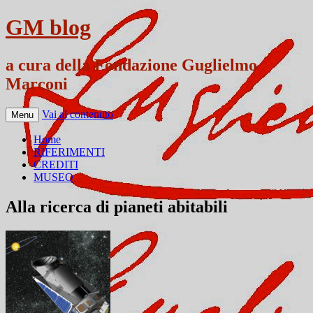
GM blog
a cura della Fondazione Guglielmo
Marconi
Vai al contenuto
Menu
Home
RIFERIMENTI
CREDITI
MUSEO
Alla ricerca di pianeti abitabili