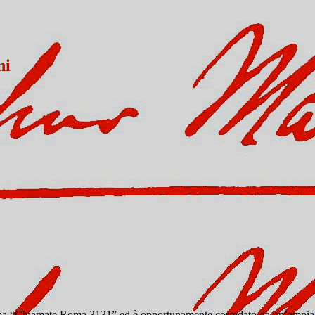
ni
amma “Chiamate Roma 3131” ed è opportunamente corredato da un’ampia