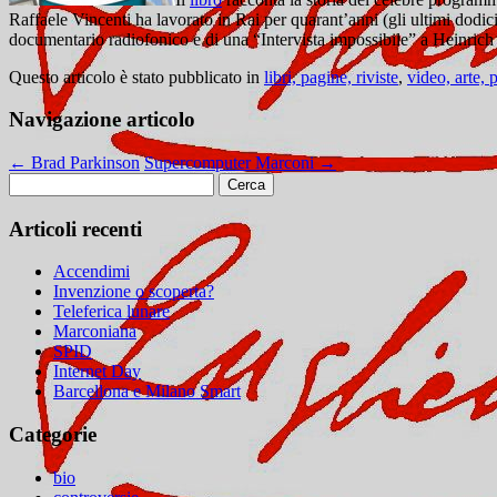
Raffaele Vincenti ha lavorato in Rai per quarant’anni (gli ultimi dodi
documentario radiofonico e di una “Intervista impossibile” a
Heinrich 
Questo articolo è stato pubblicato in
libri, pagine, riviste
,
video, arte, 
Navigazione articolo
←
Brad Parkinson
Supercomputer Marconi
→
Ricerca
per:
Articoli recenti
Accendimi
Invenzione o scoperta?
Teleferica lunare
Marconiana
SPID
Internet Day
Barcellona e Milano Smart
Categorie
bio