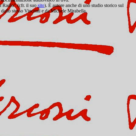
 Radio” (cfr. il suo
sito
). È autore anche di uno studio storico sul
dallo stesso Vincenti e da Michele Mirabella.