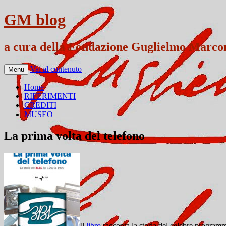
GM blog
a cura della Fondazione Guglielmo Marco
Vai al contenuto
Menu
Home
RIFERIMENTI
CREDITI
MUSEO
La prima volta del telefono
Il
libro
racconta la storia del celebre progr