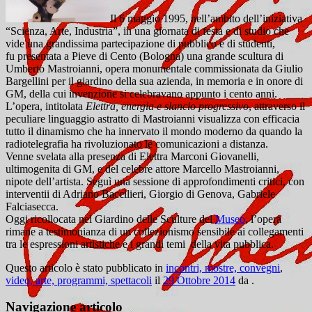
Il 6 maggio 1995, nell’ambito dell’iniziativa
“Scienza, Arte, Industria”, in una giornata di festa e di studio che
vide una grandissima partecipazione di pubblico e di studenti,
fu presentata a Pieve di Cento (Bologna) una grande scultura di
Umberto Mastroianni, opera monumentale commissionata da Giulio
Bargellini per il giardino della sua azienda,
in memoria e in onore di
GM, della cui invenzione si celebravano appunto i cento anni.
L’opera, intitolata
Elettra, energia e slancio progressivo
, attraverso il
peculiare linguaggio astratto di Mastroianni visualizza con efficacia
tutto il dinamismo che ha innervato il mondo moderno da quando la
radiotelegrafia ha rivoluzionato le comunicazioni a distanza.
Venne svelata alla presenza di Elettra Marconi Giovanelli,
ultimogenita di GM, e del celebre attore Marcello Mastroianni,
nipote dell’artista. Seguì una sessione di approfondimenti critici, con
interventii di Adriano Baccilieri, Giorgio di Genova, Gabriele
Falciasecca.
Oggi ricollocata nel Giardino delle Sculture del
Museo
, l’opera
rimane a testimonianza di un collezionismo sensibile ai collegamenti
tra le espressioni artistiche e i grandi temi della vita pubblica.
Questo articolo è stato pubblicato in
incontri, mostre, convegni
,
video, arte, programmi, spettacoli
il
29 Ottobre 2014
da
.
Navigazione articolo