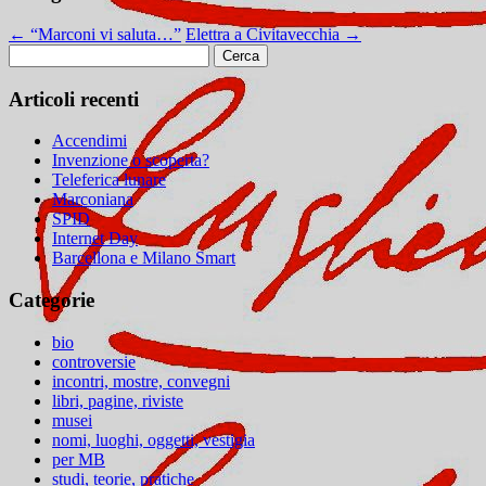
←
“Marconi vi saluta…”
Elettra a Civitavecchia
→
Ricerca
per:
Articoli recenti
Accendimi
Invenzione o scoperta?
Teleferica lunare
Marconiana
SPID
Internet Day
Barcellona e Milano Smart
Categorie
bio
controversie
incontri, mostre, convegni
libri, pagine, riviste
musei
nomi, luoghi, oggetti, vestigia
per MB
studi, teorie, pratiche