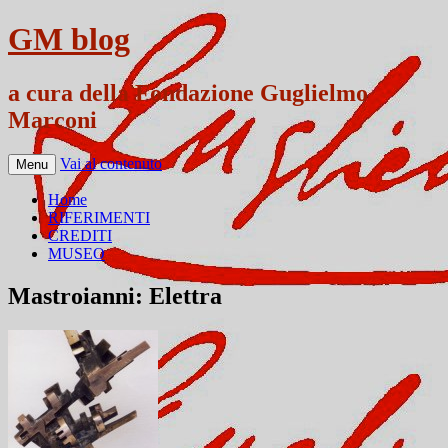
GM blog
a cura della Fondazione Guglielmo
Marconi
Vai al contenuto
Menu
Home
RIFERIMENTI
CREDITI
MUSEO
Mastroianni: Elettra