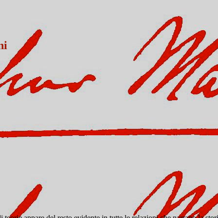
ni
 teorie appare del resto evidente in tutte le relazioni che narrano la sto