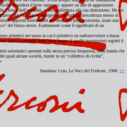
 civiltà considera il bene supremo, oppure un atto di aggressione
lla Terra e dell’umanità, se non addirittura alla sua distruzione. Mi ero
n’improvvisa “occasione energetica”: avendo in precedenza messo in
costruire appositi trasmettitori avevano, per pura economia, usato una
co” del flusso stesso. Esattamente come il significato di un
rano primitivi nel senso in cui è primitivo un radioricevitore a bassa
n conosca nessuna delle varie lingue di quelle trasmissioni registri il
tori automatici operanti sulla stessa precisa frequenza, nella banda che
 quali alcune società, riunite in un “collettivo di civiltà”,
.»
Stanisław Lem,
La Voce del Padrone
, 1968
>>