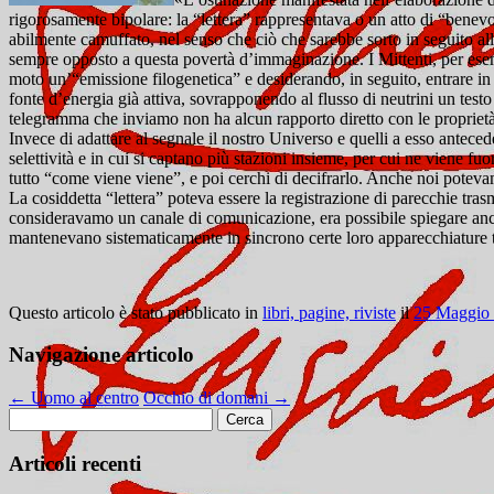
rigorosamente bipolare: la “lettera” rappresentava o un atto di “benevo
abilmente camuffato,
nel senso che ciò che sarebbe sorto in seguito all
sempre opposto a questa povertà d’immaginazione. I Mittenti, per ese
moto un’“emissione filogenetica” e desiderando, in seguito, entrare in c
fonte d’energia già attiva, sovrapponendo al flusso di neutrini un test
telegramma che inviamo non ha alcun rapporto diretto con le proprietà 
Invece di adattare al segnale il nostro Universo e quelli a esso anteced
selettività e in cui si captano più stazioni insieme, per cui ne viene 
tutto “come viene viene”, e poi cerchi di decifrarlo. Anche noi potevam
La cosiddetta “lettera” poteva essere la registrazione di parecchie tra
consideravamo un canale di comunicazione, era possibile spiegare anche i
mantenevano sistematicamente in sincrono certe loro apparecchiature t
Questo articolo è stato pubblicato in
libri, pagine, riviste
il
25 Maggio
Navigazione articolo
←
Uomo al centro
Occhio di domani
→
Ricerca
per:
Articoli recenti