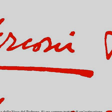
ria della Voce del Padrone. Si era sempre trattato di un’ostinazione