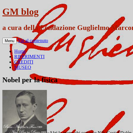
GM blog
a cura della Fondazione Guglielmo Marco
Vai al contenuto
Menu
Home
RIFERIMENTI
CREDITI
MUSEO
Nobel per la fisica
«Alzi la mano chi conosce Nils Gustaf Dalén. 