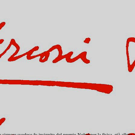
ignore svedese fu insignito del premio Nobel per la fisica, già allora