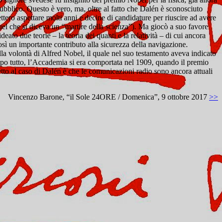
ubblico. Questo è vero, ma, oltre al fatto che Dalén è sconosciuto
ttero aspettare molti anni e decine di candidature per riuscire ad avere
quel che si diceva un “martire della scienza”). Ma giocò a suo favore
o due teorie – la teoria dei quanti e la relatività – di cui ancora
osì un importante contributo alla sicurezza della navigazione.
lla volontà di Alfred Nobel, il quale nel suo testamento aveva indicato
opo tutto, l’Accademia si era comportata nel 1909, quando il premio
petto al caso di Dalén è che le comunicazioni radio sono ancora attuali
Vincenzo Barone, “il Sole 24ORE / Domenica”, 9 ottobre 2017
>>