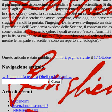
il più importante riconoscimento mondiale in campo scientifico. Si dir
anche agli stessi fisici,
la cosa più sorprendente è che egli sia stato pr
lo stesso onore). Certo, la sua nazionalità svolse un certo ruolo, così
anche il tipo di ricerche che aveva compiuto, e che oggi non penseremm
sfuggiva a molti la portata, l’ingegner Dalén aveva sviluppato un sist
Il presidente dell’Accademia svedese delle Scienze, il consesso che ass
come destinatari del premio coloro i quali avessero “reso all’umanità
per la fisica era andato al nostro Guglielmo Marconi e al tedesco Ferdi
mentre le lampade ad acetilene sono un reperto archeologico).»
Questo articolo è stato pubblicato in
libri, pagine, riviste
il
17 Ottobre
Navigazione articolo
←
L’uomo e la tecnica
Obelisco Marconi
→
Ricerca
per:
Articoli recenti
Accendimi
Invenzione o scoperta?
Teleferica lunare