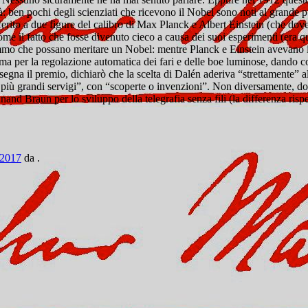
à: ben pochi degli scienziati che ricevono il Nobel sono noti al grande p
eferito a due figure del calibro di Max Planck e Albert Einstein (che dove
 come il fatto che fosse divenuto cieco a causa dei suoi esperimenti (era 
o che possano meritare un Nobel: mentre Planck e Einstein avevano ideat
ema per la regolazione automatica dei fari e delle boe luminose, dando c
egna il premio, dichiarò che la scelta di Dalén aderiva “strettamente” a
 i più grandi servigi”, con “scoperte o invenzioni”. Non diversamente, d
nand Braun per lo sviluppo della telegrafia senza fili (la differenza ris
 2017
da
.