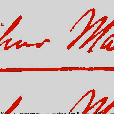
ni
Nessuno sicuramente ne ha mai sentito parlare. Eppure nel 1912 questo s