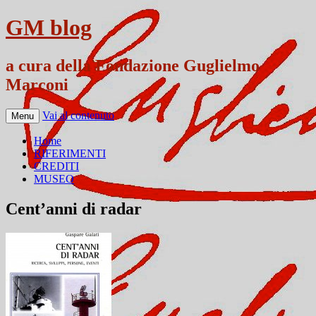
GM blog
a cura della Fondazione Guglielmo
Marconi
Vai al contenuto
Menu
Home
RIFERIMENTI
CREDITI
MUSEO
Cent’anni di radar