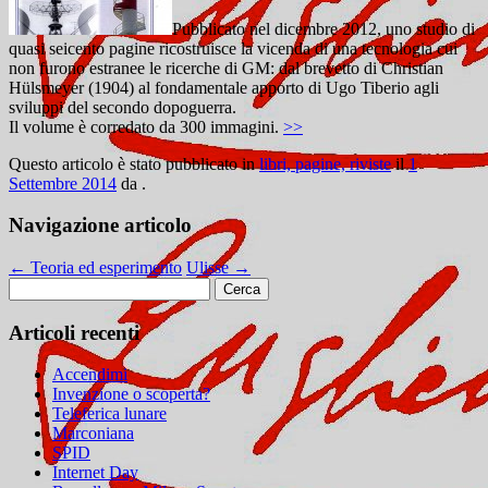
Pubblicato nel dicembre 2012, uno studio di
quasi seicento pagine ricostruisce la vicenda di una tecnologia cui
non furono estranee le ricerche di GM: dal brevetto di Christian
Hülsmeyer (1904) al fondamentale apporto di Ugo Tiberio agli
sviluppi del secondo dopoguerra.
Il volume è corredato da 300 immagini.
>>
Questo articolo è stato pubblicato in
libri, pagine, riviste
il
1
Settembre 2014
da
.
Navigazione articolo
←
Teoria ed esperimento
Ulisse
→
Ricerca
per:
Articoli recenti
Accendimi
Invenzione o scoperta?
Teleferica lunare
Marconiana
SPID
Internet Day