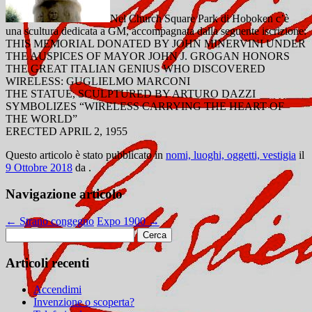
Nel Church Square Park di Hoboken c’è
una scultura dedicata a GM, accompagnata dalla seguente iscrizione:
THIS MEMORIAL DONATED BY JOHN MINERVINI UNDER
THE AUSPICES OF MAYOR JOHN J. GROGAN HONORS
THE GREAT ITALIAN GENIUS WHO DISCOVERED
WIRELESS: GUGLIELMO MARCONI
THE STATUE, SCULPTURED BY ARTURO DAZZI
SYMBOLIZES “WIRELESS CARRYING THE HEART OF
THE WORLD”
ERECTED APRIL 2, 1955
Questo articolo è stato pubblicato in
nomi, luoghi, oggetti, vestigia
il
9 Ottobre 2018
da
.
Navigazione articolo
←
Strano congegno
Expo 1900
→
Ricerca
per:
Articoli recenti
Accendimi
Invenzione o scoperta?