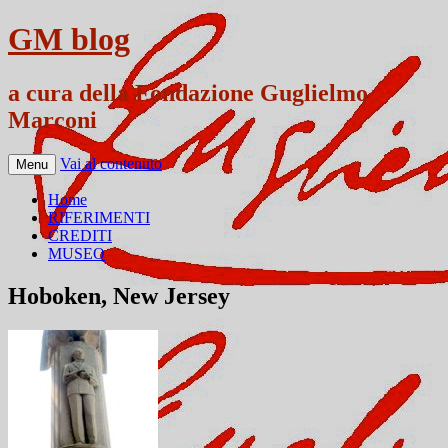
GM blog
a cura della Fondazione Guglielmo
Marconi
Vai al contenuto
Menu
Home
RIFERIMENTI
CREDITI
MUSEO
Hoboken, New Jersey