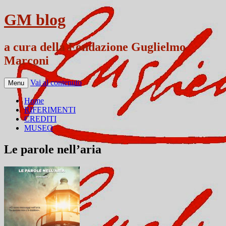
GM blog
a cura della Fondazione Guglielmo
Marconi
Vai al contenuto
Menu
Home
RIFERIMENTI
CREDITI
MUSEO
Le parole nell’aria