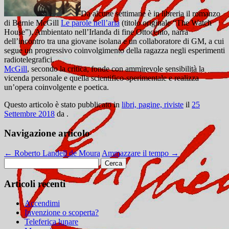
Da alcune settimane è in libreria il romanzo
di Bernie McGill
Le parole nell’aria
(titolo originale “The Watch
House”). Ambientato nell’Irlanda di fine Ottocento, narra
dell’incontro tra una giovane isolana e un collaboratore di GM, a cui
segue un progressivo coinvolgimento della ragazza negli esperimenti
radiotelegrafici.
McGill
, secondo la critica, fonde con ammirevole sensibilità la
vicenda personale e quella scientifico-sperimentale e realizza
un’opera coinvolgente e poetica.
Questo articolo è stato pubblicato in
libri, pagine, riviste
il
25
Settembre 2018
da
.
Navigazione articolo
←
Roberto Landell de Moura
Ammazzare il tempo
→
Ricerca
per:
Articoli recenti
Accendimi
Invenzione o scoperta?
Teleferica lunare