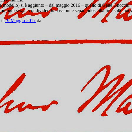
a modello) si è aggiunto – dal maggio 2016 – quello di Gene Gnocchi, in
ta ad ogni serata, condividendo passioni e separandosi alla fine sulle n
il
19 Maggio 2017
da
.