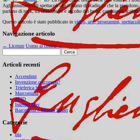
Agli innumerevoli spettacoli che trattano di Radio (o che la prendono 
parlano di rock, tra chiacchiere e ascolto dei brani, cambiando scalet
Questo articolo è stato pubblicato in
video, arte, programmi, spettacoli
Navigazione articolo
←
Licenze
Uomo al centro
→
Ricerca
per:
Articoli recenti
Accendimi
Invenzione o scoperta?
Teleferica lunare
Marconiana
SPID
Internet Day
Barcellona e Milano Smart
Categorie
bio