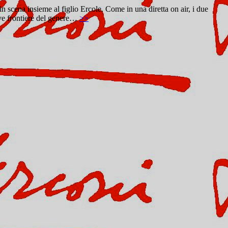
 scena insieme al figlio Ercole. Come in una diretta on air, i due
uove frontiere del genere…
>>