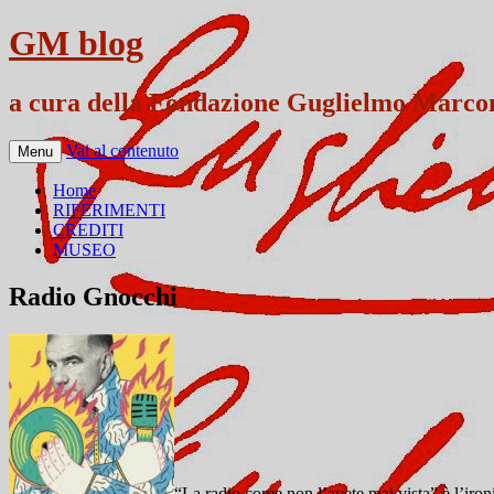
GM blog
a cura della Fondazione Guglielmo Marco
Vai al contenuto
Menu
Home
RIFERIMENTI
CREDITI
MUSEO
Radio Gnocchi
“La radio come non l’avete mai vista” è l’iro