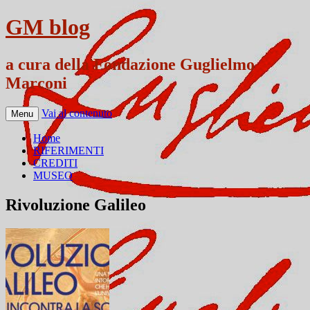
GM blog
a cura della Fondazione Guglielmo
Marconi
Vai al contenuto
Menu
Home
RIFERIMENTI
CREDITI
MUSEO
Rivoluzione Galileo