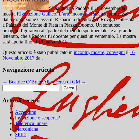
S’inaugura a Padova il 18 novembre la
mostra
Rivoluzione Galileo. L’arte incontra la scienza
promossa
dalla Fondazione Cassa di Risparmio di Padova e Rovigo e allestita
a Palazzo del Monte di Pietà in Piazza Duomo. Un sontuoso
omaggio figurativo al “padre del metodo sperimentale” e al grande
letterato, che a Padova fu docente per quasi un ventennio. La mostra
sarà aperta fino al 18 marzo 2018.
Questo articolo è stato pubblicato in
incontri, mostre, convegni
il
16
Novembre 2017
da
.
Navigazione articolo
←
Beatrice O’Brien
Alla ricerca di GM
→
Ricerca
per:
Articoli recenti
Accendimi
Invenzione o scoperta?
Teleferica lunare
Marconiana
SPID