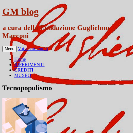
GM blog
a cura della Fondazione Guglielmo
Marconi
Vai al contenuto
Menu
Home
RIFERIMENTI
CREDITI
MUSEO
Tecnopopulismo