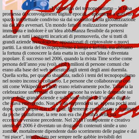
«L’ideologia del tecnopopulismo – la falsa
promessa di sconvolgimenti digitali epocali – appartiene a quel raro
spazio intellettuale condiviso sia dai sostenitori della globalizzazione
sia dai loro avversari. Un mondo fatto di realizzazione personale
immediata e indolore è un’idea abbastanza flessibile da potersi
adattare a tutti i soggetti incaricati di promuoverla, che si tratti di
grandi aziende tecnologiche, appassionati di criptovalute o nuovi
partiti. La storia del tecnopopulismo è lunga e torbida, ma abbiamo
la fortuna di conoscere la data esatta in cui quest’idea è diventata
popolare.
È successo nel 2006, quando la rivista Time scelse come
persona dell’anno
you
(voi), cioè i milioni di persone comuni che
erano alla base del web generato dagli utenti degli anni duemila.
Quella scelta, per quanto sbagliata, radicò i temi del tecnopopulismo
nel nostro inconscio collettivo. Le persone che collaboravano con
siti come Wikipedia o Flickr erano relativamente poche. Tuttavia la
celebrazione universale di queste persone ha sviato le domande sul
potere delle grandi aziende e sulla sostenibilità dell’utopia digitale
che stava emergendo. Non c’è da sorprendersi se, appena pochi anni
dopo, quell’utopia non c’era più: fortemente centralizzata e dominata
da poche piattaforme, la rete non era che l’ombra della sua
eccentrica versione precedente. Nel 2018 l’onnipotente e creativo
utente del 2006 è diventato un drogato di contenuti simile a uno
zombie, mortalmente dipendente dallo scorrimento delle pagine e dai
“mi piace”, intrappolato per sempre nelle gabbie invisibili dei