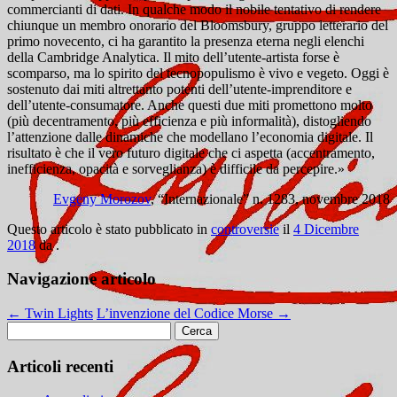
commercianti di dati. In qualche modo il nobile tentativo di rendere
chiunque un membro onorario del Bloomsbury, gruppo letterario del
primo novecento, ci ha garantito la presenza eterna negli elenchi
della Cambridge Analytica. Il mito dell’utente-artista forse è
scomparso, ma lo spirito del tecnopopulismo è vivo e vegeto. Oggi è
sostenuto dai miti altrettanto potenti dell’utente-imprenditore e
dell’utente-consumatore. Anche questi due miti promettono molto
(più decentramento, più efficienza e più informalità), distogliendo
l’attenzione dalle dinamiche che modellano l’economia digitale. Il
risultato è che il vero futuro digitale che ci aspetta (accentramento,
inefficienza, opacità e sorveglianza) è difficile da percepire.»
Evgeny Morozov
, “Internazionale” n. 1283, novembre 2018
Questo articolo è stato pubblicato in
controversie
il
4 Dicembre
2018
da
.
Navigazione articolo
←
Twin Lights
L’invenzione del Codice Morse
→
Ricerca
per:
Articoli recenti