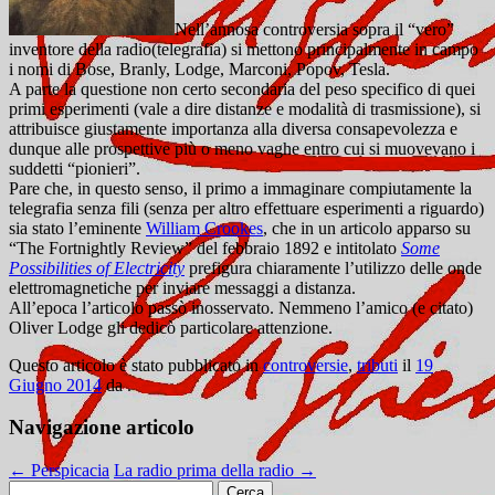
Nell’annosa controversia sopra il “vero”
inventore della radio(telegrafia) si mettono principalmente in campo
i nomi di Bose, Branly, Lodge, Marconi, Popov, Tesla.
A parte la questione non certo secondaria del peso specifico di quei
primi esperimenti (vale a dire distanze e modalità di trasmissione), si
attribuisce giustamente importanza alla diversa consapevolezza e
dunque alle prospettive più o meno vaghe entro cui si muovevano i
suddetti “pionieri”.
Pare che, in questo senso, il primo a immaginare compiutamente la
telegrafia senza fili (senza per altro effettuare esperimenti a riguardo)
sia stato l’eminente
William Crookes
, che in un articolo apparso su
“The Fortnightly Review” del febbraio 1892 e intitolato
Some
Possibilities of Electricity
prefigura chiaramente l’utilizzo delle onde
elettromagnetiche per inviare messaggi a distanza.
All’epoca l’articolo passò inosservato. Nemmeno l’amico (e citato)
Oliver Lodge gli dedicò particolare attenzione.
Questo articolo è stato pubblicato in
controversie
,
tributi
il
19
Giugno 2014
da
.
Navigazione articolo
←
Perspicacia
La radio prima della radio
→
Ricerca