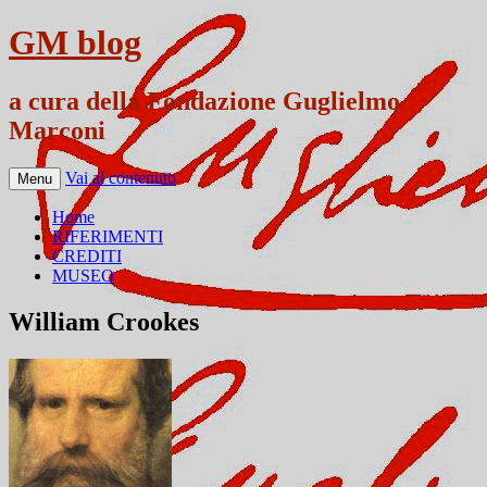
GM blog
a cura della Fondazione Guglielmo
Marconi
Vai al contenuto
Menu
Home
RIFERIMENTI
CREDITI
MUSEO
William Crookes