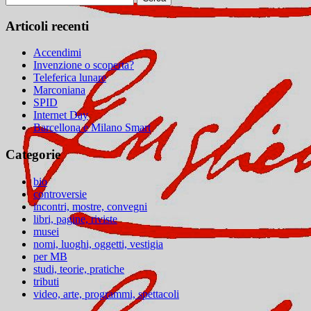
per:
Articoli recenti
Accendimi
Invenzione o scoperta?
Teleferica lunare
Marconiana
SPID
Internet Day
Barcellona e Milano Smart
Categorie
bio
controversie
incontri, mostre, convegni
libri, pagine, riviste
musei
nomi, luoghi, oggetti, vestigia
per MB
studi, teorie, pratiche
tributi
video, arte, programmi, spettacoli