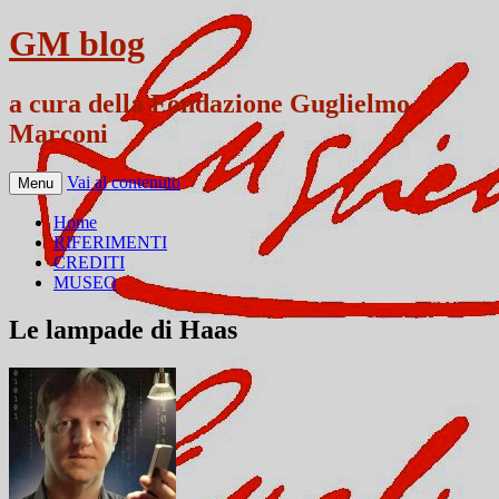
GM blog
a cura della Fondazione Guglielmo
Marconi
Vai al contenuto
Menu
Home
RIFERIMENTI
CREDITI
MUSEO
Le lampade di Haas