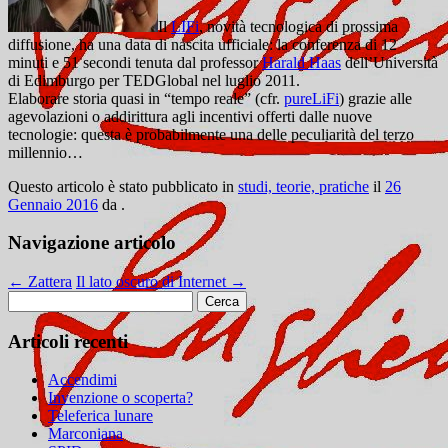
Il
LIFi
, novità tecnologica di prossima
diffusione, ha una data di nascita ufficiale: la conferenza di 12
minuti e 51 secondi tenuta dal professor
Harald Haas
dell’Università
di Edimburgo per TEDGlobal nel luglio 2011.
Elaborare storia quasi in “tempo reale” (cfr.
pureLiFi
) grazie alle
agevolazioni o addirittura agli incentivi offerti dalle nuove
tecnologie: questa è probabilmente una delle peculiarità del terzo
millennio…
Questo articolo è stato pubblicato in
studi, teorie, pratiche
il
26
Gennaio 2016
da
.
Navigazione articolo
←
Zattera
Il lato oscuro di Internet
→
Ricerca
per:
Articoli recenti
Accendimi
Invenzione o scoperta?
Teleferica lunare
Marconiana