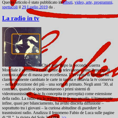
Questo articolo è stato pubblicato in
tributi
,
video, arte, programmi,
spettacoli
il
29 Luglio 2019
da
.
La radio in tv
Chi è nato dopo la Seconda Guerra
Mondiale è abituato a considerare la televisione come il mezzo di
comunicazione di massa per eccellenza. L’avvento di Internet ha
clamorosamente cambiato le carte in tavola e tuttavia la tv conserva
– nella percezione dei più – una sorta di primato. Negli anni ’30, al
contrario, quando si sperimentarono i primi sistemi di
videotrasmissione, la tv fu concepita (e percepita) come estensione
della radio. La radio era la regina, la tv la sua ancella. Ultimamente
infine, quasi per bilanciamento, ha avuto discreta diffusione –
soprattutto tra i giovani – la curiosa abitudine di
guardare
le
trasmissioni radio. Analizza il fenomeno Fabio de Luca sulle pagine
di “IL”, la rivista del Sole 24 ORE.
>>