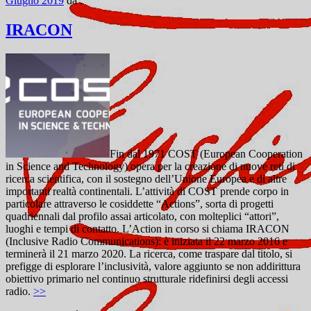
Giugno 2019
da
.
IRACON
Fin dal 1971 COST (European Cooperation
in Science and Technology) opera per la creazione di nuove reti di
ricerca scientifica, con il sostegno dell’Unione Europea e di altre
importanti realtà continentali. L’attività di COST prende corpo in
particolare attraverso le cosiddette “Actions”, sorta di progetti
quadriennali dal profilo assai articolato, con molteplici “attori”,
luoghi e tempi di contatto. L’Action in corso si chiama IRACON
(Inclusive Radio Communications): è iniziata il 22 marzo 2016 e
terminerà il 21 marzo 2020. La ricerca, come traspare dal titolo, si
prefigge di esplorare l’inclusività, valore aggiunto se non addirittura
obiettivo primario nel continuo strutturale ridefinirsi degli accessi
radio.
>>