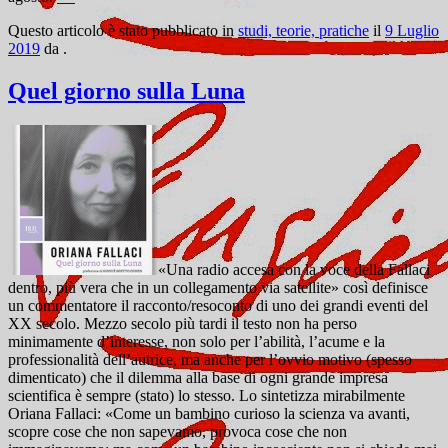
Questo articolo è stato pubblicato in
studi, teorie, pratiche
il
9 Luglio
2019
da
.
Quel giorno sulla Luna
«Una radio accesa con la voce della Fallaci
dentro, più vera che in un collegamento via satellite» così definisce
un commentatore il racconto/resoconto di uno dei grandi eventi del
XX secolo. Mezzo secolo più tardi il testo non ha perso
minimamente d’interesse, non solo per l’abilità, l’acume e la
professionalità dell’autrice, ma anche per l’ovvio motivo (spesso
dimenticato) che il dilemma alla base di ogni grande impresa
scientifica è sempre (stato) lo stesso. Lo sintetizza mirabilmente
Oriana Fallaci: «Come un bambino curioso la scienza va avanti,
scopre cose che non sapevamo, provoca cose che non