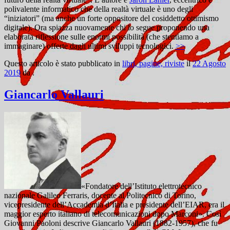
polivalente informatico che della realtà virtuale è uno degli
“iniziatori” (ma anche un forte oppositore del cosiddetto ottimismo
digitale). Ora spiazza nuovamente chi lo segue proponendo una
elaborata riflessione sulle enormi possibilità (che stentiamo a
immaginare) offerte dagli ultimi sviluppi tecnologici.
>>
Questo articolo è stato pubblicato in
libri, pagine, riviste
il
22 Agosto
2019
da
.
Giancarlo Vallauri
«Fondatore dell’Istituto elettrotecnico
nazionale Galileo Ferraris, docente al Politecnico di Torino,
vicepresidente dell’Accademia d’Italia e presidente dell’EIAR, era il
maggior esperto italiano di telecomunicazioni dopo Marconi». Così
Giovanni Paoloni descrive Giancarlo Vallauri (1882-1957), che fu