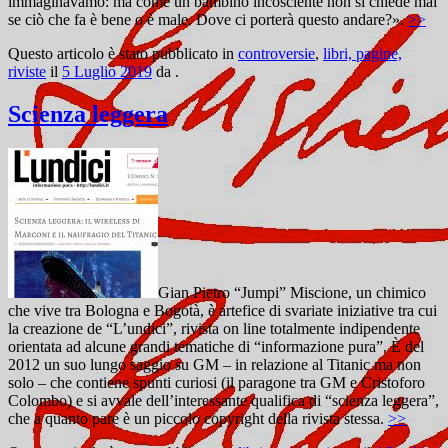
immaginavamo: ma come un bambino incosciente non si chiede mai
se ciò che fa è bene o è male. Dove ci porterà questo andare?».
>>
Questo articolo è stato pubblicato in
controversie
,
libri, pagine,
riviste
il
5 Luglio 2019
da
.
Scienza leggera
Gian Pietro “Jumpi” Miscione, un chimico
che vive tra Bologna e Bogotà, è artefice di svariate iniziative tra cui
la creazione de “L’undici”, rivista on line totalmente indipendente
orientata ad alcune grandi tematiche di “informazione pura”. È del
2012 un suo lungo saggio su GM – in relazione al Titanic ma non
solo – che contiene spunti curiosi (il paragone tra GM e Cristoforo
Colombo) e si avvale dell’interessante qualifica di “scienza leggera”,
che a quanto pare è un piccolo copyright della rivista stessa.
>>