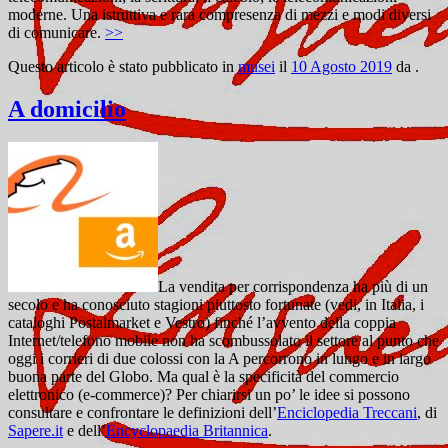
moderne. Una istruttiva e rara compresenza di mezzi e modi diversi
di comunicare.
>>
Questo articolo è stato pubblicato in
musei
il
10 Agosto 2019
da
.
A domicilio
La vendita per corrispondenza ha più di un
secolo e ha conosciuto stagioni piuttosto fortunate (vedi, in Italia, i
cataloghi Postalmarket e Vestro) finché l’avvento della coppia
Internet/telefono mobile non ha scombussolato il settore al punto che
oggi i corrieri di due colossi con la A percorrono in lungo e in largo
buona parte del Globo. Ma qual è la specificità del commercio
elettronico (e-commerce)? Per chiarirsi un po’ le idee si possono
consultare e confrontare le definizioni dell’
Enciclopedia Treccani
, di
Sapere.it
e dell’
Encyclopaedia Britannica
.