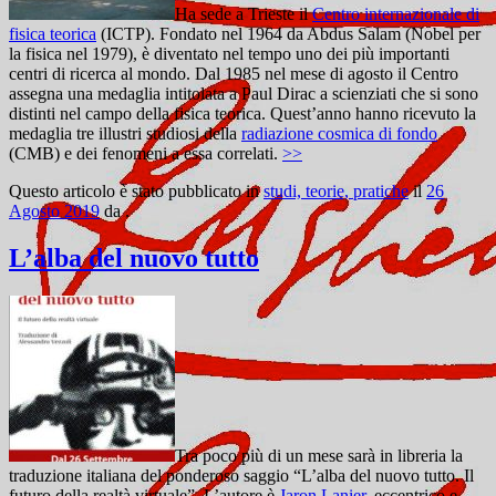
Ha sede a Trieste il
Centro internazionale di
fisica teorica
(ICTP). Fondato nel 1964 da Abdus Salam (Nobel per
la fisica nel 1979), è diventato nel tempo uno dei più importanti
centri di ricerca al mondo. Dal 1985 nel mese di agosto il Centro
assegna una medaglia intitolata a Paul Dirac a scienziati che si sono
distinti nel campo della fisica teorica. Quest’anno hanno ricevuto la
medaglia tre illustri studiosi della
radiazione cosmica di fondo
(CMB) e dei fenomeni a essa correlati.
>>
Questo articolo è stato pubblicato in
studi, teorie, pratiche
il
26
Agosto 2019
da
.
L’alba del nuovo tutto
Tra poco più di un mese sarà in libreria la
traduzione italiana del ponderoso saggio “L’alba del nuovo tutto. Il
futuro della realtà virtuale”. L’autore è
Jaron Lanier
, eccentrico e