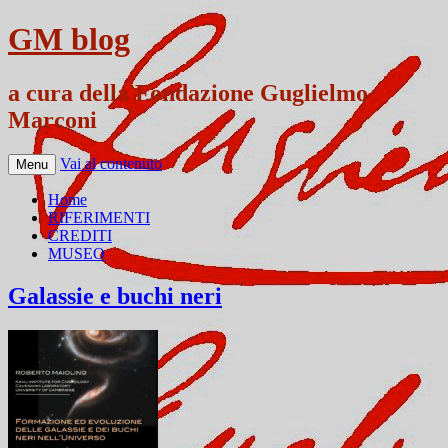
GM blog
a cura della Fondazione Guglielmo
Marconi
Vai al contenuto
Menu
Home
RIFERIMENTI
CREDITI
MUSEO
Galassie e buchi neri