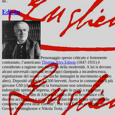
da
.
Edison
Personaggio spesso criticato e fortemente
contrastato, l’americano
Thomas Alva Edison
(1847-1931) è
considerato a ragione uno dei padri della modernità. A lui si devono
alcuni universali capisaldi tecnologici (lampada a incandescenza,
registrazione del suono – ma anche immagini in movimento e molto
altro). Depositò all’incirca 1500 brevetti. Aveva in comune con il più
giovane GM (che stimava) la formazione non ortodossa e un
indomabile spirito di impresa, che a volte lo portò a esagerare e
soccombere. Un film di Alfonso Gomez-Rejon ricostruisce con
discreta accuratezza e senza troppi infarcimenti le fasi salienti della
cosiddetta “guerra delle correnti”, che vide Edison contrapposto a
George Westinghouse e Nikola Tesla.
>>