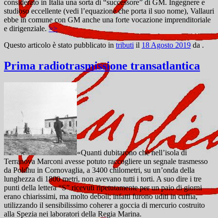
considerato in Italia una sorta di “successore” di GM. Ingegnere e
studioso eccellente (vedi l’equazione che porta il suo nome), Vallauri
ebbe in comune con GM anche una forte vocazione imprenditoriale
e dirigenziale.
>>
Questo articolo è stato pubblicato in
tributi
il
18 Agosto 2019
da
.
Prima radiotrasmissione transatlantica
«Quanti dubitarono che nell’isola di
Terranova Marconi avesse potuto raccogliere un segnale trasmesso
da Poldhu in Cornovaglia, a 3400 chilometri, su un’onda della
lunghezza di 1800 metri, non avevano tutti i torti. A suo dire i tre
punti della lettera “S” ricevuti ripetutamente per un paio di giorni
erano chiarissimi, ma molto deboli; infatti furono uditi in cuffia,
utilizzando il sensibilissimo coherer a goccia di mercurio costruito
alla Spezia nei laboratori della Regia Marina.