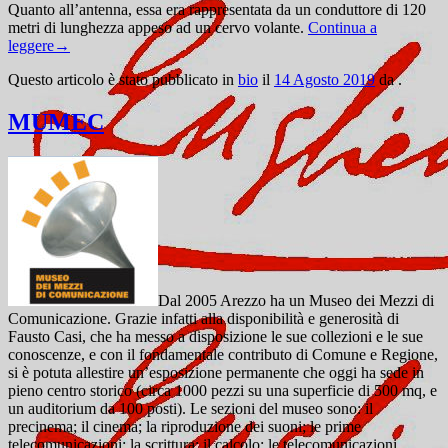
Quanto all’antenna, essa era rappresentata da un conduttore di 120
metri di lunghezza appeso ad un cervo volante.
Continua a
leggere
→
Questo articolo è stato pubblicato in
bio
il
14 Agosto 2019
da
.
MUMEC
Dal 2005 Arezzo ha un Museo dei Mezzi di
Comunicazione. Grazie infatti alla disponibilità e generosità di
Fausto Casi, che ha messo a disposizione le sue collezioni e le sue
conoscenze, e con il fondamentale contributo di Comune e Regione,
si è potuta allestire un’esposizione permanente che oggi ha sede in
pieno centro storico (circa 1000 pezzi su una superficie di 500 mq, e
un auditorium da 100 posti). Le sezioni del museo sono: il
precinema; il cinema; la riproduzione dei suoni; le prime
telecomunicazioni; la scrittura; il calcolo; le telecomunicazioni