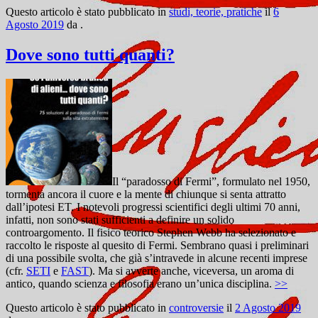
Questo articolo è stato pubblicato in
studi, teorie, pratiche
il
6
Agosto 2019
da
.
Dove sono tutti quanti?
Il “paradosso di Fermi”, formulato nel 1950,
tormenta ancora il cuore e la mente di chiunque si senta attratto
dall’ipotesi ET. I notevoli progressi scientifici degli ultimi 70 anni,
infatti, non sono stati sufficienti a definire un solido
controargomento. Il fisico teorico Stephen Webb ha selezionato e
raccolto le risposte al quesito di Fermi. Sembrano quasi i preliminari
di una possibile svolta, che già s’intravede in alcune recenti imprese
(cfr.
SETI
e
FAST
). Ma si avverte anche, viceversa, un aroma di
antico, quando scienza e filosofia erano un’unica disciplina.
>>
Questo articolo è stato pubblicato in
controversie
il
2 Agosto 2019