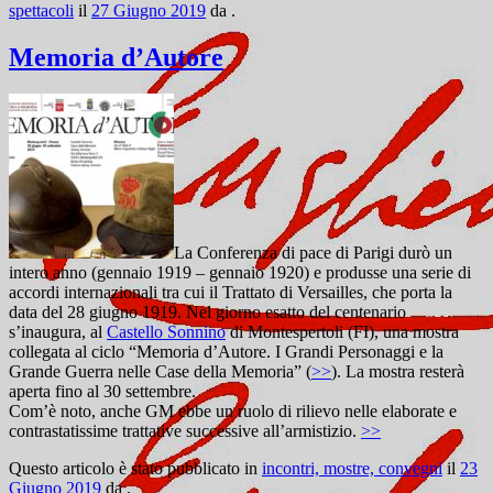
spettacoli
il
27 Giugno 2019
da
.
Memoria d’Autore
La Conferenza di pace di Parigi durò un
intero anno (gennaio 1919 – gennaio 1920) e produsse una serie di
accordi internazionali tra cui il Trattato di Versailles, che porta la
data del 28 giugno 1919. Nel giorno esatto del centenario
s’inaugura, al
Castello Sonnino
di Montespertoli (FI), una mostra
collegata al ciclo “Memoria d’Autore. I Grandi Personaggi e la
Grande Guerra nelle Case della Memoria” (
>>
). La mostra resterà
aperta fino al 30 settembre.
Com’è noto, anche GM ebbe un ruolo di rilievo nelle elaborate e
contrastatissime trattative successive all’armistizio.
>>
Questo articolo è stato pubblicato in
incontri, mostre, convegni
il
23
Giugno 2019
da
.