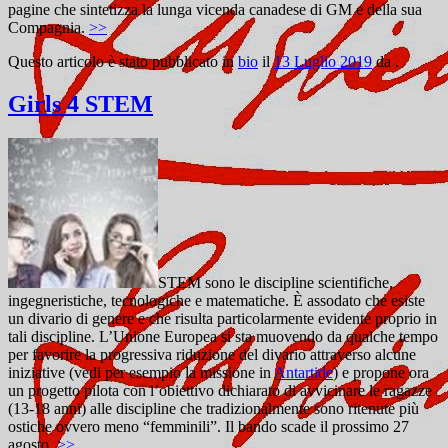
pagine che sintetizza la lunga vicenda canadese di GM e della sua
Compagnia.
>>
Questo articolo è stato pubblicato in
bio
il
13 Luglio 2019
da
.
Girls 4 STEM
STEM sono le discipline scientifiche,
ingegneristiche, tecnologiche e matematiche. È assodato che esiste
un divario di genere e che risulta particolarmente evidente proprio in
tali discipline. L’Unione Europea si sta muovendo da qualche tempo
per favorire la progressiva riduzione del divario attraverso alcune
iniziative (vedi per esempio la missione in
Antartide
) e propone ora
un progetto pilota con l’obiettivo dichiarato di avvicinare le ragazze
(13-18 anni) alle discipline che tradizionalmente sono ritenute più
ostiche ovvero meno “femminili”. Il bando scade il prossimo 27
agosto.
>>