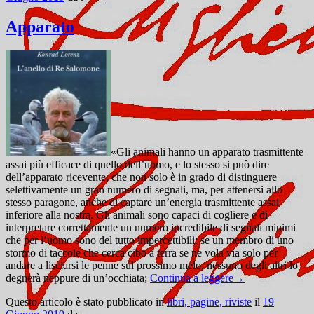
Apparato
«Gli animali hanno un apparato trasmittente
assai più efficace di quello dell’uomo, e lo stesso si può dire
dell’apparato ricevente, che non solo è in grado di distinguere
selettivamente un gran numero di segnali, ma, per attenersi allo
stesso paragone, anche di captare un’energia trasmittente assai
inferiore alla nostra. Gli animali sono capaci di cogliere e di
interpretare correttamente un numero incredibile di segnali minimi
che per l’uomo sono del tutto impercettibili: se un membro di uno
stormo di taccole che cerca cibo a terra se ne vola via solo per
andare a lisciarsi le penne sul prossimo melo, nessuno degli altri lo
degnerà neppure di un’occhiata;
Continua a leggere
→
Questo articolo è stato pubblicato in
libri, pagine, riviste
il
19