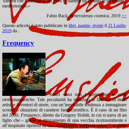
Yahveh che s’innalza da un rovo in fiamme sul pendio di un monte
mediorientale.»
Fabio Bacà,
Benevolenza cosmica
, 2019
>>
Questo articolo è stato pubblicato in
libri, pagine, riviste
il
21 Luglio
2019
da
.
Frequency
I nostri sensi non percepiscono le onde
elettromagnetiche. Tale peculiarità ha stimolato la fantasia di molti
artisti e inventori di storie, con un’inevitabile tendenza a immaginare
scenari o situazioni di carattere fantascientifico. È il caso di un film
del 2000,
Frequency
, diretto da Gregory Hoblit, in cui si narra di un
figlio che – grazie al ritrovamento di una vecchia ricetrasmittente e
all’inopinato ripetersi di una straordinaria tempesta solare – si mette