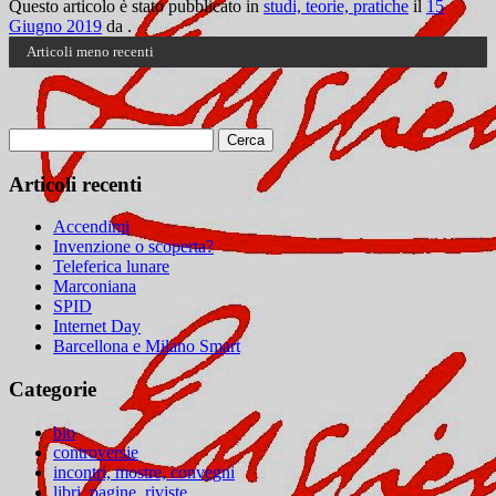
Questo articolo è stato pubblicato in
studi, teorie, pratiche
il
15
Giugno 2019
da
.
Articoli meno recenti
Ricerca
per:
Articoli recenti
Accendimi
Invenzione o scoperta?
Teleferica lunare
Marconiana
SPID
Internet Day
Barcellona e Milano Smart
Categorie
bio
controversie
incontri, mostre, convegni
libri, pagine, riviste