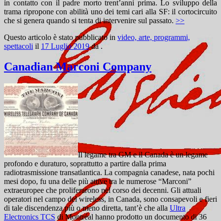
in contatto con il padre morto trent’anni prima. Lo sviluppo della
trama ripropone con abilità uno dei temi cari alla SF: il cortocircuito
che si genera quando si tenta di intervenire sul passato.
>>
Questo articolo è stato pubblicato in
video, arte, programmi,
spettacoli
il
17 Luglio 2019
da
.
Canadian Marconi Company
Il legame tra GM e il Canada è un legame
profondo e duraturo, soprattutto a partire dalla prima
radiotrasmissione transatlantica. La compagnia canadese, nata pochi
mesi dopo, fu una delle più attive tra le numerose “Marconi”
extraeuropee che proliferarono nel corso dei decenni. Gli attuali
operatori nel campo del wireless, in Canada, sono consapevoli e fieri
di tale discendenza più o meno diretta, tant’è che alla
Ultra
Electronics TCS
di Montréal hanno prodotto un documento di 36