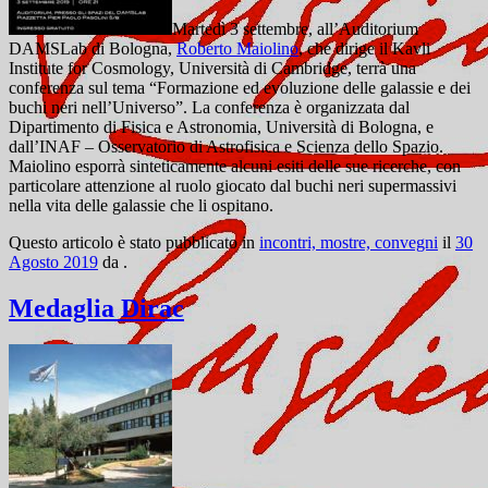
Martedì 3 settembre, all’Auditorium
DAMSLab di Bologna,
Roberto Maiolino
, che dirige il Kavli
Institute for Cosmology, Università di Cambridge, terrà una
conferenza sul tema “Formazione ed evoluzione delle galassie e dei
buchi neri nell’Universo”. La conferenza è organizzata dal
Dipartimento di Fisica e Astronomia, Università di Bologna, e
dall’INAF – Osservatorio di Astrofisica e Scienza dello Spazio.
Maiolino esporrà sinteticamente alcuni esiti delle sue ricerche, con
particolare attenzione al ruolo giocato dal buchi neri supermassivi
nella vita delle galassie che li ospitano.
Questo articolo è stato pubblicato in
incontri, mostre, convegni
il
30
Agosto 2019
da
.
Medaglia Dirac