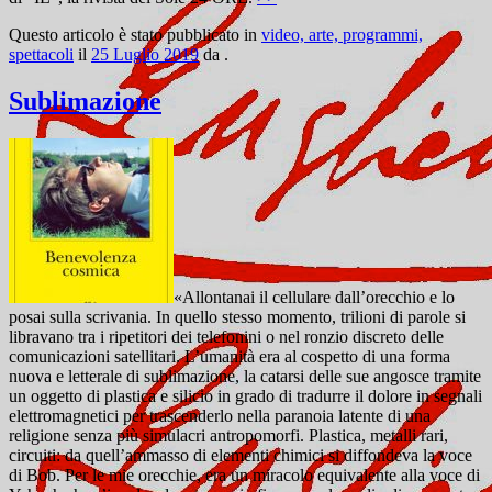
Questo articolo è stato pubblicato in
video, arte, programmi,
spettacoli
il
25 Luglio 2019
da
.
Sublimazione
«Allontanai il cellulare dall’orecchio e lo
posai sulla scrivania. In quello stesso momento, trilioni di parole si
libravano tra i ripetitori dei telefonini o nel ronzio discreto delle
comunicazioni satellitari. L’umanità era al cospetto di una forma
nuova e letterale di sublimazione, la catarsi delle sue angosce tramite
un oggetto di plastica e silicio in grado di tradurre il dolore in segnali
elettromagnetici per trascenderlo nella paranoia latente di una
religione senza più simulacri antropomorfi. Plastica, metalli rari,
circuiti: da quell’ammasso di elementi chimici si diffondeva la voce
di Bob. Per le mie orecchie, era un miracolo equivalente alla voce di